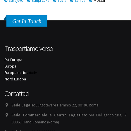
Sarajevo
Banja Luka
Tuzla
Zanica
Mostar
Get In Touch
Trasportiamo verso
Est Europa
Europa
Europa occidentale
Nord Europa
Contattaci
Sede Legale:
Lungotevere Flaminio 22, 00196 Roma
Sede Commerciale e Centro Logistico:
Via Dell'agricoltura, 9
00065 Fiano Romano (Roma)