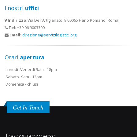
I nostri
uffici
Indirizzo:
Via Dell'Artigianato, 9 00065 Fiano Romano (Roma)
Tel:
+39 06.9003300
Email:
direzione@servizilogistici.org
Orari
apertura
Lunedi- Venerdì 9am - 18pm
Sabato- 9am - 13pm
Domenica - chiusi
Get In Touch
Trasportiamo verso