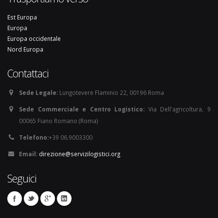
Est Europa
Europa
Europa occidentale
Nord Europa
Contattaci
Sede Legale:
Lungotevere Flaminio 22, 00196 Roma
Sede Commerciale e Centro Logistico:
Via Dell'agricoltura, 9
00065 Fiano Romano (Roma)
Telefono:
+39 06.9003300
Email:
direzione@servizilogistici.org
Seguici