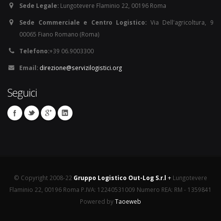
Sede Legale:
Lungotevere Flaminio 22, 00196 Roma
Sede Commerciale e Centro Logistico:
Via Dell'agricoltura, 9
00065 Fiano Romano (Roma)
Telefono:
+39 06.9003300
Email:
direzione@servizilogistici.org
Seguici
© Copyright 2008-22
Gruppo Logistico Out-Log S.r.l
+
Lungotevere
Flaminio 22, 00196 Roma P.IVA: 12240531009 Numero REA: RM - 1359841
Powered by
Taoeweb