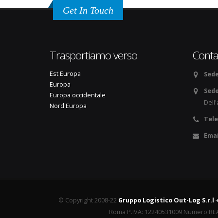
Get In Touch
Trasportiamo verso
Conta
Est Europa
Sede
Europa
Sed
Europa occidentale
Dell
Nord Europa
Tele
Emai
© Copyright 2008-22
Gruppo Logistico Out-Log S.r.l
Roma P.IVA: 12240531009 Numero REA