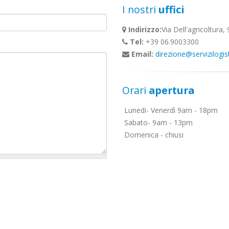
I nostri
uffici
Indirizzo:
Via Dell'agricoltur
Tel:
+39 06.9003300
Email:
direzione@servizilogist
Orari
apertura
Lunedi- Venerdì 9am - 18pm
Sabato- 9am - 13pm
Domenica - chiusi