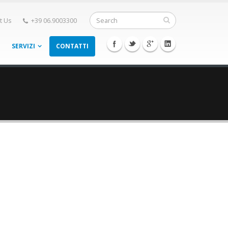
t Us
+39 06.9003300
SERVIZI
CONTATTI