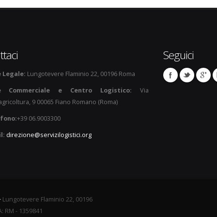
ttaci
Seguici
 Legale:
Lungotevere Flaminio 22, 00196 Roma
e Commerciale e Centro Logistico:
Via
'agricoltura, 9 00065 Fiano Romano (Roma)
fono:
+39 06.9003300
l:
direzione@servizilogistici.org
+
Lungotevere Flaminio 22, 00196
: RM - 1359841