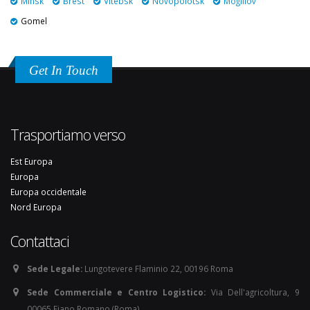
Minsk
Brest
Vitebsk
Novopolotsk
Mogiliov
Gomel
Get In Touch
Trasportiamo verso
Est Europa
Europa
Europa occidentale
Nord Europa
Contattaci
Sede Legale:
Lungotevere Flaminio 22, 00196 Roma
Sede Commerciale e Centro Logistico:
Via Dell'agricoltura, 9
00065 Fiano Romano (Roma)