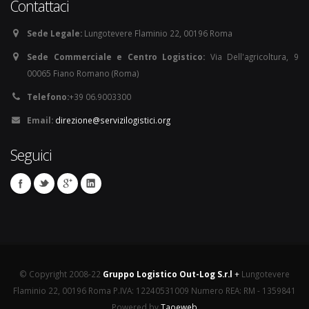
Contattaci
Sede Legale:
Lungotevere Flaminio 22, 00196 Roma
Sede Commerciale e Centro Logistico:
Via Dell'agricoltura, 9
00065 Fiano Romano (Roma)
Telefono:
+39 06.9003300
Email:
direzione@servizilogistici.org
Seguici
© Copyright 2008-22
Gruppo Logistico Out-Log S.r.l
+
Lungotevere
Flaminio 22, 00196 Roma P.IVA: 12240531009 Numero REA: RM - 1359841
Powered by
Taoeweb